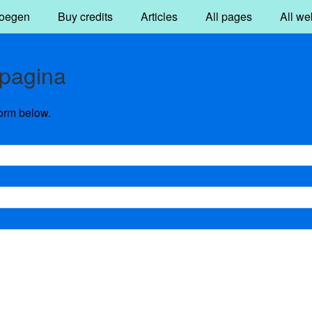
oegen
Buy credits
Articles
All pages
All we
tpagina
form below.