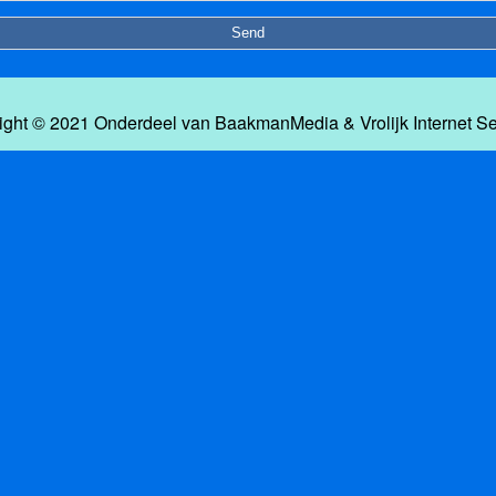
ight © 2021 Onderdeel van
BaakmanMedia
&
Vrolijk Internet S