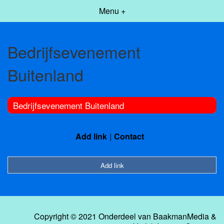
Menu +
Bedrijfsevenement
Buitenland
Bedrijfsevenement Buitenland
Add link
Contact
Add link
Copyright © 2021 Onderdeel van
BaakmanMedia
&