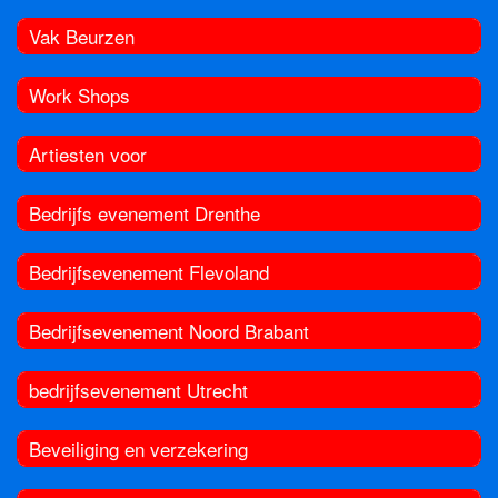
Vak Beurzen
Work Shops
Artiesten voor
Bedrijfs evenement Drenthe
Bedrijfsevenement Flevoland
Bedrijfsevenement Noord Brabant
bedrijfsevenement Utrecht
Beveiliging en verzekering