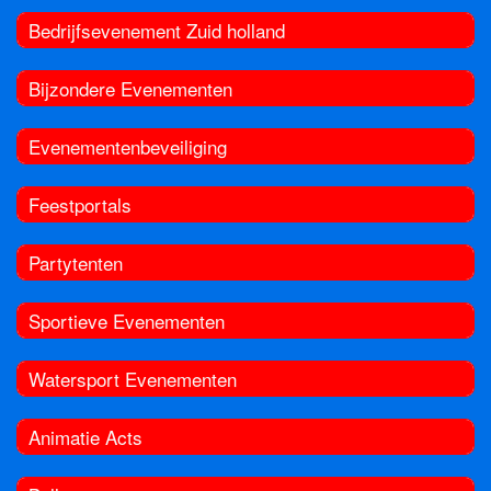
Bedrijfsevenement Zuid holland
Bijzondere Evenementen
Evenementenbeveiliging
Feestportals
Partytenten
Sportieve Evenementen
Watersport Evenementen
Animatie Acts