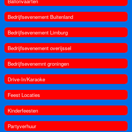
Ballonvaarten
Bedrijfsevenement Buitenland
Bedrijfsevenement Limburg
Bedrijfsevenement overijssel
Bedrijfsevenemnt groningen
Drive-In/Karaoke
Feest Locaties
Kinderfeesten
Partyverhuur