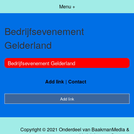
Menu +
Bedrijfsevenement
Gelderland
Bedrijfsevenement Gelderland
Add link
Contact
Add link
Copyright © 2021 Onderdeel van
BaakmanMedia
&