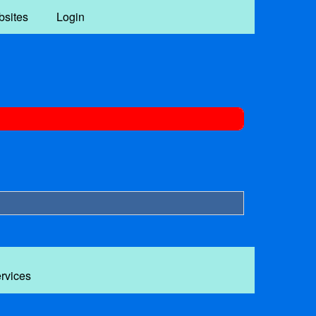
bsites
Login
ervices