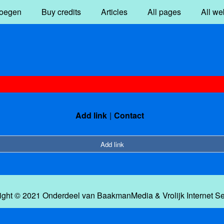
oegen
Buy credits
Articles
All pages
All we
Add link
Contact
Add link
ight © 2021 Onderdeel van
BaakmanMedia
&
Vrolijk Internet S