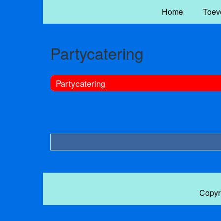
Home
Toev
Partycatering
Partycatering
Copyr